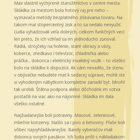
Max vlastnil vychýrené starožitníctvo v centre mesta.
Skládka za mestom bola hotový raj pre neho –
vyznavača metódy bezplatného získavania tovaru. Na
takom mal stopercentný zisk a to sa nedalo nevyužiť.
Ľudia vyhadzovali veľa dobrých, celkom funkčných vecí
len preto, že ich vzhľad sa im jednoducho zunoval.
Rádiá, strojčeky na holenie, staré obrazy a vázy,
koberce, zriedkavo i televízor, chladnička alebo
práčka... dokonca i elektrický invalidný vozík – to všetko
bolo na skládke k dispozícii. Ak vám nevadilo, že stenu
v obývačke nebudete mať k sedacej súprave, mohli ste
si vyhodeným nábytkom kompletne zariadiť byt. Mnohí
tak urobili. Štátna podpora alebo dôchodok im sotva
postačili na viac ako na nájomné. Skládka im dala
všetko ostatné.
Najžiadanejšie boli potraviny. Mäsové, zeleninové,
mliečne konzervy. Našlo sa i pivo a liehoviny. Fľaše boli
vôbec najvyhľadávanejšie. Bandy vyberačov mali
dokonca svojich pasákov. Ich ľudia prišli s nákladiakom