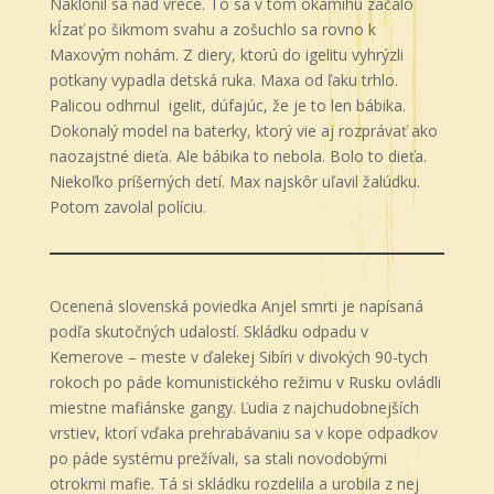
Naklonil sa nad vrece. To sa v tom okamihu začalo
kĺzať po šikmom svahu a zošuchlo sa rovno k
Maxovým nohám. Z diery, ktorú do igelitu vyhrýzli
potkany vypadla detská ruka. Maxa od ľaku trhlo.
Palicou odhrnul igelit, dúfajúc, že je to len bábika.
Dokonalý model na baterky, ktorý vie aj rozprávať ako
naozajstné dieťa. Ale bábika to nebola. Bolo to dieťa.
Niekoľko príšerných detí. Max najskôr uľavil žalúdku.
Potom zavolal políciu.
Ocenená slovenská poviedka Anjel smrti je napísaná
podľa skutočných udalostí. Skládku odpadu v
Kemerove – meste v ďalekej Sibíri v divokých 90-tych
rokoch po páde komunistického režimu v Rusku ovládli
miestne mafiánske gangy. Ľudia z najchudobnejších
vrstiev, ktorí vďaka prehrabávaniu sa v kope odpadkov
po páde systému prežívali, sa stali novodobými
otrokmi mafie. Tá si skládku rozdelila a urobila z nej