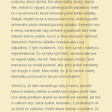
vzduchu, ktorý dýchal. Bol akýsi ťažký, hustý, dusný.
Nie, neboli to výpary zo zahnívajúcich odpadkov. Videl
to i na stromoch, ktoré lemovali južné krídlo skládky.
Plakali. Hľadel na ne a nerozumel tomu. Kráčal pozdĺž
drôteného plota ohraničujúceho skládku. Pomedzi oká
k nemu naťahovali ruky otrhané vyziabnuté deti. Malí
žobráci boli to jediné, na čo si Max nezvykol. Nechcel.
Nemohol. Patrili ku skládke rovnako ako tony
odpadkov. S tým rozdielom, že v nich sa nik s nádejou
neprehraboval. Čo sa týka tých detí, neexistovala pre
ne nijaká nádej. Na nič. Max bol kedysi ženatý. Šesť
mesiacov sa chodil pozerať, ako jeho práve narodený
syn bojuje o život. Max vedel, čo je to nemať nádej.
Manželku pochoval tri dni po smrti malého.
Všimol si, že deti nenaťahujú ruky k nemu. Vyvrátil
hlavu k šedivej oblohe a uvidel tam anjela smrti. Max
síce nikdy predtým anjela na vlastné oči nevidel, ale bol
si celkom istý. Lietal čudne, krivolako. Z posledných síl
sa držal vo vzduchu. Podľa Maxa nebolo normálne, že