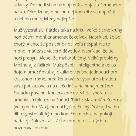
skládky. Pochutil si na nich aj muž – objaviteľ zradného
balíka. Prirodzene, o nechutnej kuriozite sa dopočul
a nebolo mu odvtedy najlepšie.
Muž vyzeral zle. Päťdesiatka na krku. Veľké čierne kruhy
pod očami mohli znamenať čokoľvek. Napríklad, že bol
chorý. Alebo, že posledné noci veľa nespal. Na to
mohol mať zase viacero dôvodov. Napríklad, že tie
noci prehýril. Alebo, že mal problémy. Veľké problémy.
Možno aj z fašírok. Muž pôsobil inteligentne a tento
dojem umocňovali aj okuliare v prísne jednoduchom
kostenom ráme, predĺžená tvár s vysunutou bradou
zasa poukazovala na niečo iné – na prinajmenšom
čudácku povahu. Koniec–koncov, všetci zberatelia
umenia sú tak trocha čudáci. Takže Maximilián Kolotov
(volajme ho Max), nemal byť prečo iný. Policajti sa ho
dlho vypytovali, kým ho konečne nechali na pokoji. I
naďalej však zostal stáť bokom od ostatných a
pozoroval oblohu.