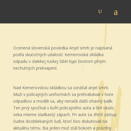
Ocenená slovenská poviedka Anjel smrti je napísaná
podľa skutočných udalostí. Kemerovská skládka
odpadu v ďalekej ruskej Sibíri kypí životom plným
nechutných prekvapení.
Nad Kemerovskou skládkou sa vznášal anjel smrti.
Muži v policajných uniformách sa prehrabávali v hore
odpadkov a modlili sa, aby nenašli ďalší ohavný balík.
Ten prvý spočíval v kufri policajného auta a šíril okolo
seba mierne sladkastý zápach. Pri aute sa zhrčil zástup
čudne doobliekaných ľudí, ktorí živo diskutovali na
aktuálnu tému. Iba jeden muž stál bokom a prázdny