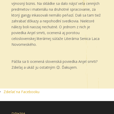
výnosný biznis. Na skládke sa dalo nájsť veľa cenných
predmetov i materiálu na druhotné spracovanie, za
ktorý gangy inkasovali nemálo peňazí. Dali sa tam tiež
zahrabať dôkazy a nepohodlní svedkovia. Niektoré
nálezy boli naozaj nechutné. O jednom z nich je
poviedka Anjel smrti, ocenená aj porotou
celoslovenskej literárnej súťaže Literárna Senica Laca
Novomeského.
Páčila sa ti ocenená slovenská poviedka Anjel smrti?
Zdieľaj a ukáž ju ostatným 😉. Ďakujem.
Zdieľať na Facebooku
Dôležité