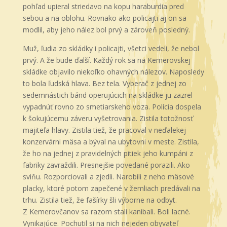
pohľad upieral striedavo na kopu haraburdia pred
sebou a na oblohu. Rovnako ako policajti aj on sa
modlil, aby jeho nález bol prvý a zároveň posledný.
Muž, ľudia zo skládky i policajti, všetci vedeli, že nebol
prvý. A že bude ďalší. Každý rok sa na Kemerovskej
skládke objavilo niekoľko ohavných nálezov. Naposledy
to bola ľudská hlava. Bez tela. Vyberač z jednej zo
sedemnástich bánd operujúcich na skládke ju zazrel
vypadnúť rovno zo smetiarskeho voza. Polícia dospela
k šokujúcemu záveru vyšetrovania. Zistila totožnosť
majiteľa hlavy. Zistila tiež, že pracoval v neďalekej
konzervárni mäsa a býval na ubytovni v meste. Zistila,
že ho na jednej z pravidelných pitiek jeho kumpáni z
fabriky zavraždili. Presnejšie povedané porazili. Ako
sviňu. Rozporciovali a zjedli. Narobili z neho mäsové
placky, ktoré potom zapečené v žemliach predávali na
trhu. Zistila tiež, že fašírky šli výborne na odbyt.
Z Kemerovčanov sa razom stali kanibali. Boli lacné.
Vynikajúce. Pochutil si na nich nejeden obyvateľ