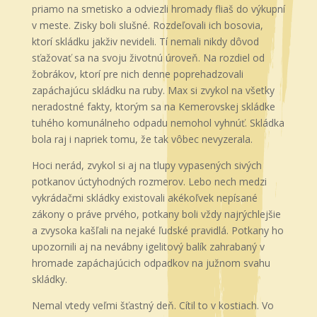
priamo na smetisko a odviezli hromady fliaš do výkupní
v meste. Zisky boli slušné. Rozdeľovali ich bosovia,
ktorí skládku jakživ nevideli. Tí nemali nikdy dôvod
sťažovať sa na svoju životnú úroveň. Na rozdiel od
žobrákov, ktorí pre nich denne poprehadzovali
zapáchajúcu skládku na ruby. Max si zvykol na všetky
neradostné fakty, ktorým sa na Kemerovskej skládke
tuhého komunálneho odpadu nemohol vyhnúť. Skládka
bola raj i napriek tomu, že tak vôbec nevyzerala.
Hoci nerád, zvykol si aj na tlupy vypasených sivých
potkanov úctyhodných rozmerov. Lebo nech medzi
vykrádačmi skládky existovali akékoľvek nepísané
zákony o práve prvého, potkany boli vždy najrýchlejšie
a zvysoka kašľali na nejaké ľudské pravidlá. Potkany ho
upozornili aj na nevábny igelitový balík zahrabaný v
hromade zapáchajúcich odpadkov na južnom svahu
skládky.
Nemal vtedy veľmi šťastný deň. Cítil to v kostiach. Vo