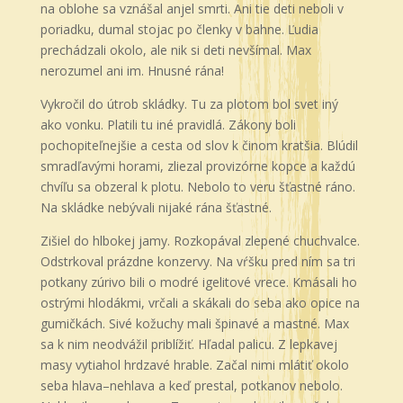
na oblohe sa vznášal anjel smrti. Ani tie deti neboli v
poriadku, dumal stojac po členky v bahne. Ľudia
prechádzali okolo, ale nik si deti nevšímal. Max
nerozumel ani im. Hnusné rána!
Vykročil do útrob skládky. Tu za plotom bol svet iný
ako vonku. Platili tu iné pravidlá. Zákony boli
pochopiteľnejšie a cesta od slov k činom kratšia. Blúdil
smradľavými horami, zliezal provizórne kopce a každú
chvíľu sa obzeral k plotu. Nebolo to veru šťastné ráno.
Na skládke nebývali nijaké rána šťastné.
Zišiel do hlbokej jamy. Rozkopával zlepené chuchvalce.
Odstrkoval prázdne konzervy. Na vŕšku pred ním sa tri
potkany zúrivo bili o modré igelitové vrece. Kmásali ho
ostrými hlodákmi, vrčali a skákali do seba ako opice na
gumičkách. Sivé kožuchy mali špinavé a mastné. Max
sa k nim neodvážil priblížiť. Hľadal palicu. Z lepkavej
masy vytiahol hrdzavé hrable. Začal nimi mlátiť okolo
seba hlava–nehlava a keď prestal, potkanov nebolo.