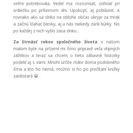
veľmi potrebovala. Vedel ma rozosmiať, zohriať pri
srdiečku po príšernom dni. Upokojiť, aj poblázniť. A
rovnako ako sa slnko na oblohe občas ukryje za mrak
a začnú šľahať blesky, aj u nás niekedy zúrili búrky. No
po každej z nich vyšlo zasa slnko...
Za štrnásť rokov spoločného života
v našom
malom byte na prízemí mi Emo pripravil veľa vtipných
zážitkov a teraz sa chcem o tieto zábavné historky
podeliť aj s vami. Mnohí určite máte doma podobného
Ema a kto ho nemá, možno si ho po prečítaní knižky
zaobstará 😀 .