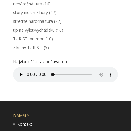
nenáročná túra
(14)
story nielen z hory
(27)
stredne náročná túra
(22)
tip na výlet/vychádzku
(16)
TURISTI pri mori
(10)
z knihy TURISTI
(5)
Najviac uší teraz počúva toto:
Dôležité
Kontakt