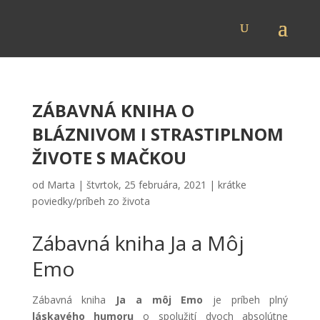
ZÁBAVNÁ KNIHA O
BLÁZNIVOM I STRASTIPLNOM
ŽIVOTE S MAČKOU
od
Marta
|
štvrtok, 25 februára, 2021
|
krátke
poviedky/príbeh zo života
Zábavná kniha Ja a Môj
Emo
Zábavná kniha
Ja a môj Emo
je príbeh plný
láskavého humoru
o spolužití dvoch absolútne