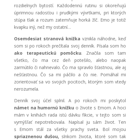
rozdielnych bytostí. Každodennú rutinu si okoreňujú
úprimnou radosťou i prudkými vývrtkami, pri ktorých
stúpa tlak a rozum zatemňuje horká žlč. Emo je totiž
kvapku iný, než my ostatní…
Osemdesiat stranová knižka
vznikla náhodne, keď
som si po rokoch prečítala svoj denník. Písala som ho
ako terapeutickú pomôcku
. Značila som tam
všetko, čo ma cez deň potešilo, alebo naopak
zarmútilo či nahnevalo. Čo ma spravilo šťastnou, ale aj
nešťastnou. Čo sa mi páčilo a čo nie. Pomáhal mi
zorientovať sa vo svojich pocitoch, ktorým som vtedy
nerozumela.
Denník svoj účel splnil. A po rokoch mi poskytol
námet na humornú knižku
o živote s Emom. A hoci
mám v knihách rada istú dávku fikcie, v tejto som si
vymýšľať nepotrebovala. Napísal ju sám život. Ten
s Emom stál za všetky prachy sveta. Bol mojou
spriaznenou dušou,
slnkom života, ktoré som tak