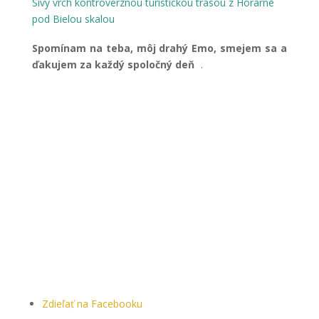
Sivý vrch kontroverznou turistickou trasou z Horárne
pod Bielou skalou
Spomínam na teba, môj drahý Emo, smejem sa a
ďakujem za každý spoločný deň
.
Zdieľať na Facebooku