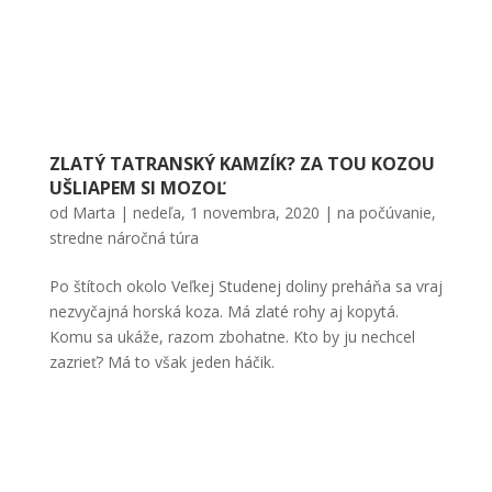
ZLATÝ TATRANSKÝ KAMZÍK? ZA TOU KOZOU
UŠLIAPEM SI MOZOĽ
od
Marta
|
nedeľa, 1 novembra, 2020
|
na počúvanie
,
stredne náročná túra
Po štítoch okolo Veľkej Studenej doliny preháňa sa vraj
nezvyčajná horská koza. Má zlaté rohy aj kopytá.
Komu sa ukáže, razom zbohatne. Kto by ju nechcel
zazrieť? Má to však jeden háčik.