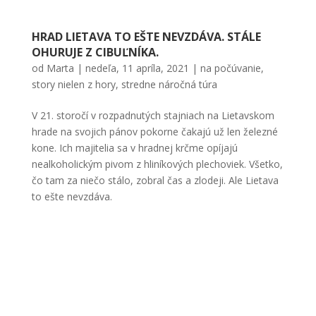
HRAD LIETAVA TO EŠTE NEVZDÁVA. STÁLE
OHURUJE Z CIBUĽNÍKA.
od
Marta
|
nedeľa, 11 apríla, 2021
|
na počúvanie
,
story nielen z hory
,
stredne náročná túra
V 21. storočí v rozpadnutých stajniach na Lietavskom
hrade na svojich pánov pokorne čakajú už len železné
kone. Ich majitelia sa v hradnej krčme opíjajú
nealkoholickým pivom z hliníkových plechoviek. Všetko,
čo tam za niečo stálo, zobral čas a zlodeji. Ale Lietava
to ešte nevzdáva.