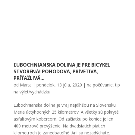
ĽUBOCHNIANSKA DOLINA JE PRE BICYKEL
STVORENÁ! POHODOVÁ, PRÍVETIVÁ,
PRÍŤAŽLIVÁ…
od
Marta
|
pondelok, 13 júla, 2020
|
na počúvanie
,
tip
na výlet/vychádzku
Ľubochnianska dolina je vraj najdlhšou na Slovensku.
Meria úctyhodných 25 kilometrov. A všetky sú pokryté
asfaltovým kobercom. Od začiatku po koniec je len
400 metrové prevýšenie. Na dvadsiatich piatich
kilometroch je zanedbateľné. Ani sa nezadýchate.