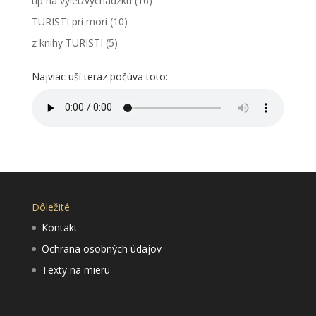
tip na výlet/vychádzku
(16)
TURISTI pri mori
(10)
z knihy TURISTI
(5)
Najviac uší teraz počúva toto:
Dôležité
Kontakt
Ochrana osobných údajov
Texty na mieru