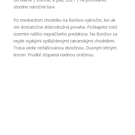
stredne náročná túra
Po medveďom chodníku na Borišov vykročte, len ak
ste dostatočne dobrodružná povaha. Pošliapete totiž
územím nášho najväčšieho predátora. Na Borišov sa
nejde nijakými vydláždenými tatranskými chodníkmi.
Trasa vedie nefalšovanou divočinou. Dusným letným
lesom. Prudké stúpania riadnou oráčinou.