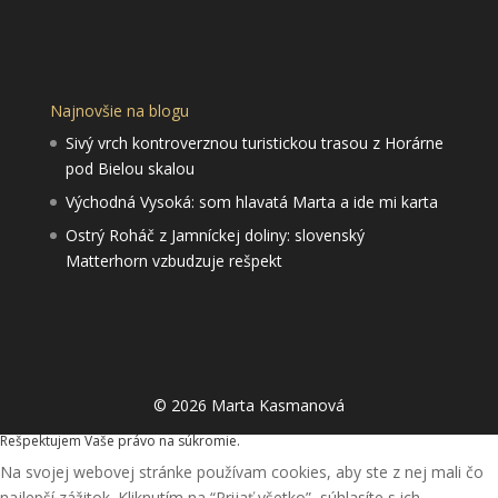
Najnovšie na blogu
Sivý vrch kontroverznou turistickou trasou z Horárne
pod Bielou skalou
Východná Vysoká: som hlavatá Marta a ide mi karta
Ostrý Roháč z Jamníckej doliny: slovenský
Matterhorn vzbudzuje rešpekt
© 2026 Marta Kasmanová
Rešpektujem Vaše právo na súkromie.
Na svojej webovej stránke používam cookies, aby ste z nej mali čo
najlepší zážitok. Kliknutím na “Prijať všetko”, súhlasíte s ich