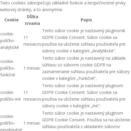
Tieto cookies zabezpečujú základné funkcie a bezpečnostné prvky
webovej stránky, a to anonymne.
Dĺžka
Cookie
Popis
trvania
Tento súbor cookie je nastavený pluginomk
cookie-
11
GDPR Cookie Consent. Súbor cookie sa
políčko-
mesiacov
používa na uloženie súhlasu používateľa pre
analytické
súbory cookie v kategórii „Analytikcké“.
Tento súbor cookie je nastavený na základe
cookie-
súhlasu so súbormi cookie GDPR na
políčko-
1 mesiac
zaznamenanie súhlasu používateľa pre súbory
funkčné
cookie v kategórii „Funkčné“.
Tento súbor cookie je nastavený pluginom
cookie-
11
GDPR Cookie Consent. Súbor cookie sa
políčko-iné
mesiacov
používa na uloženie súhlasu používateľa pre
súbory cookie v kategórii „Iné".
Tento súbor cookie je nastavený pluginom
cookie-
GDPR Cookie Consent. Používa sa na uloženie
políčko-
1 mesiac
súhlasu používateľa s ukladaním súborov
nevyhnutné