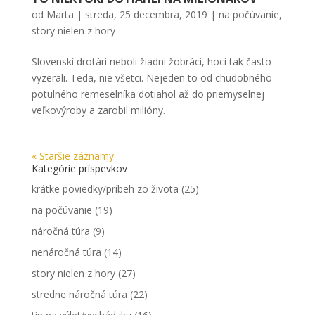
od
Marta
|
streda, 25 decembra, 2019
|
na počúvanie
,
story nielen z hory
Slovenskí drotári neboli žiadni žobráci, hoci tak často
vyzerali. Teda, nie všetci. Nejeden to od chudobného
potulného remeselníka dotiahol až do priemyselnej
veľkovýroby a zarobil milióny.
« Staršie záznamy
Kategórie príspevkov
krátke poviedky/príbeh zo života
(25)
na počúvanie
(19)
náročná túra
(9)
nenáročná túra
(14)
story nielen z hory
(27)
stredne náročná túra
(22)