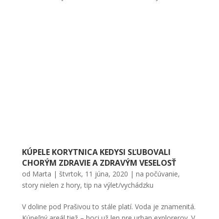
KÚPELE KORYTNICA KEDYSI SĽUBOVALI
CHORÝM ZDRAVIE A ZDRAVÝM VESELOSŤ
od
Marta
|
štvrtok, 11 júna, 2020
|
na počúvanie
,
story nielen z hory
,
tip na výlet/vychádzku
V doline pod Prašivou to stále platí. Voda je znamenitá.
Kúpeľný areál tiež – hoci už len pre urban explorerov. V