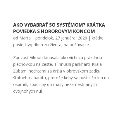
AKO VYBABRAŤ SO SYSTÉMOM? KRÁTKA
POVIEDKA S HOROROVÝM KONCOM
od
Marta
|
pondelok, 27 januára, 2020
|
krátke
poviedky/príbeh zo života
,
na počúvanie
Zúrivosť Vilmou kmásala ako víchrica prázdnou
plechovkou na ceste. Tí hnusní pankharti! Kliala.
Zubami nechtami sa držia v obrovskom zadku
štátneho aparátu, pretože keby sa pustili čo len na
okamih, spadli by do masy nezamestnaných
dvojnohých núl.