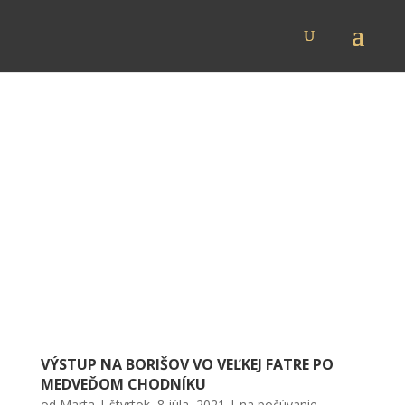
VÝSTUP NA BORIŠOV VO VEĽKEJ FATRE PO
MEDVEĎOM CHODNÍKU
od
Marta
|
štvrtok, 8 júla, 2021
|
na počúvanie
,