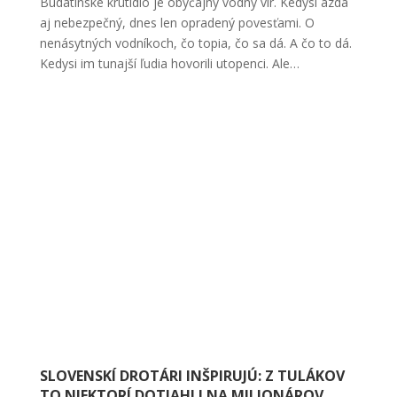
Budatínske krutidlo je obyčajný vodný vír. Kedysi azda
aj nebezpečný, dnes len opradený povesťami. O
nenásytných vodníkoch, čo topia, čo sa dá. A čo to dá.
Kedysi im tunajší ľudia hovorili utopenci. Ale…
SLOVENSKÍ DROTÁRI INŠPIRUJÚ: Z TULÁKOV
TO NIEKTORÍ DOTIAHLI NA MILIONÁROV