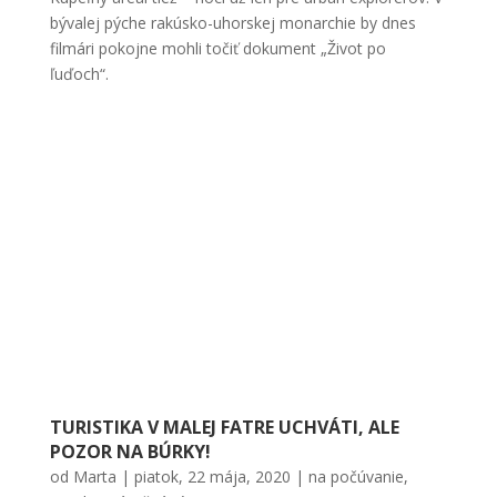
bývalej pýche rakúsko-uhorskej monarchie by dnes
filmári pokojne mohli točiť dokument „Život po
ľuďoch“.
TURISTIKA V MALEJ FATRE UCHVÁTI, ALE
POZOR NA BÚRKY!
od
Marta
|
piatok, 22 mája, 2020
|
na počúvanie
,