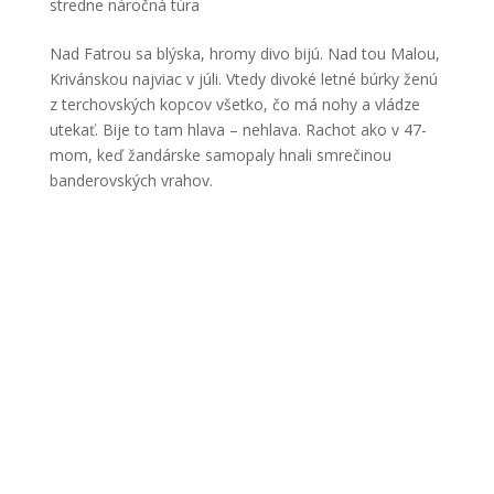
stredne náročná túra
Nad Fatrou sa blýska, hromy divo bijú. Nad tou Malou,
Krivánskou najviac v júli. Vtedy divoké letné búrky ženú
z terchovských kopcov všetko, čo má nohy a vládze
utekať. Bije to tam hlava – nehlava. Rachot ako v 47-
mom, keď žandárske samopaly hnali smrečinou
banderovských vrahov.