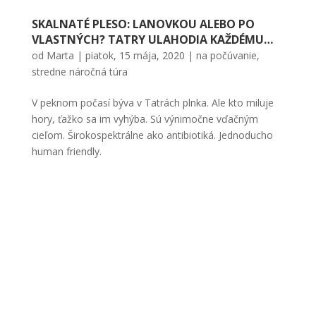
SKALNATÉ PLESO: LANOVKOU ALEBO PO
VLASTNÝCH? TATRY ULAHODIA KAŽDÉMU…
od
Marta
|
piatok, 15 mája, 2020
|
na počúvanie
,
stredne náročná túra
V peknom počasí býva v Tatrách plnka. Ale kto miluje
hory, ťažko sa im vyhýba. Sú výnimočne vďačným
cieľom. Širokospektrálne ako antibiotiká. Jednoducho
human friendly.