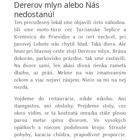
Dererov mlyn alebo Nás
nedostanú!
Ten prečudesný lokál sme objavili čisto náhodou.
Išli sme moto-túru cez Turčianske Teplice a
Kremnicu do Prievidze a čo čert nechcel, pri
Janovej Lehote nás chytil hlad. Taká diera. Ale
hneď pri hlavnej ceste stojí Dererov mlyn. Brána
dokorán, parkovisko prázdne, tak sme zastavili.
Na dvore sami, len akási divná žienka zametá
dlažbu, až práši. Mrkne na nás zmaľovaným
očkom a viac nejaví záujem. Niečo sa mi na nej
nezdá.
Vojdeme do reštaurácie, nikde nikoho. Ani
štamgastov, ani obsluhy. Prejdeme stoly, cez
okno vidím, že tá kostnatá ženuška stále plnou
parou metie špinu dvorom. Vo vysokých
opätkoch a niečom podobnom kroju. Strnulé
pohyby, kačacia chôdza, prapodivné proporcie.