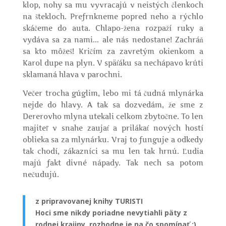
klop, nohy sa mu vyvracajú v neistých členkoch
na štekloch. Prefrnkneme popred neho a rýchlo
skáčeme do auta. Chlapo-žena rozpaží ruky a
vydáva sa za nami... ale nás nedostane! Zachráň
sa kto môžeš! Kričím za zavretým okienkom a
Karol dupe na plyn. V späťáku sa nechápavo krúti
sklamaná hlava v parochni.
Večer trocha gúglim, lebo mi tá čudná mlynárka
nejde do hlavy. A tak sa dozvedám, že sme z
Dererovho mlyna utekali celkom zbytočne. To len
majiteľ v snahe zaujať a prilákať nových hostí
oblieka sa za mlynárku. Vraj to funguje a odkedy
tak chodí, zákazníci sa mu len tak hrnú. Ľudia
majú fakt divné nápady. Tak nech sa potom
nečudujú.
z pripravovanej knihy TURISTI
Hoci sme nikdy poriadne nevytiahli päty z
rodnej krajiny, rozhodne je na čo spomínať :).