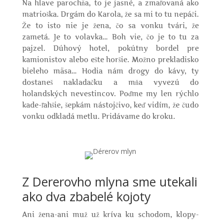
Na hlave parochňa, to je jasné, a zmaľovaná ako
matrioška. Drgám do Karola, že sa mi to tu nepáči.
Že to isto nie je žena, čo sa vonku tvári, že
zametá. Je to volavka… Boh vie, čo je to tu za
pajzel. Dúhový hotel, pokútny bordel pre
kamionistov alebo ešte horšie. Možno prekladisko
bieleho mäsa… Hodia nám drogy do kávy, ty
dostaneš nakladačku a mňa vyvezú do
holandských nevestincov. Poďme my len rýchlo
kade-ľahšie, šepkám nástojčivo, keď vidím, že čudo
vonku odkladá metlu. Pridávame do kroku.
Z Dererovho mlyna sme utekali
ako dva zbabelé kojoty
Ani žena-ani muž už kríva ku schodom, klopy-