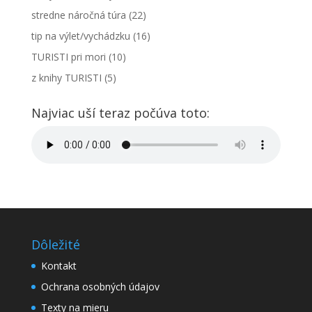
stredne náročná túra
(22)
tip na výlet/vychádzku
(16)
TURISTI pri mori
(10)
z knihy TURISTI
(5)
Najviac uší teraz počúva toto:
Dôležité
Kontakt
Ochrana osobných údajov
Texty na mieru