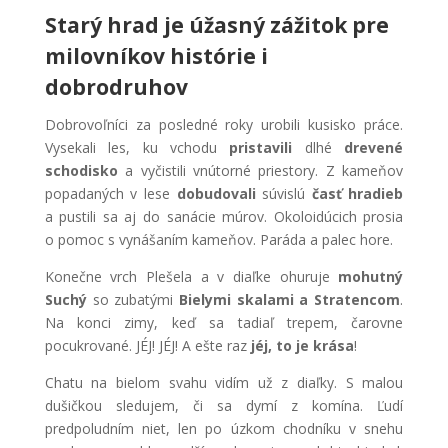
Starý hrad je úžasný zážitok pre
milovníkov histórie i
dobrodruhov
Dobrovoľníci za posledné roky urobili kusisko práce.
Vysekali les, ku vchodu
pristavili
dlhé
drevené
schodisko
a vyčistili vnútorné priestory. Z kameňov
popadaných v lese
dobudovali
súvislú
časť hradieb
a pustili sa aj do sanácie múrov. Okoloidúcich prosia
o pomoc s vynášaním kameňov. Paráda a palec hore.
Konečne vrch Plešela a v diaľke ohuruje
mohutný
Suchý
so zubatými
Bielymi skalami a Stratencom
.
Na konci zimy, keď sa tadiaľ trepem, čarovne
pocukrované. JÉJ! JÉJ! A ešte raz
jéj, to je krása
!
Chatu na bielom svahu vidím už z diaľky. S malou
dušičkou sledujem, či sa dymí z komína. Ľudí
predpoludním niet, len po úzkom chodníku v snehu