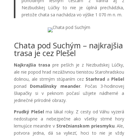
pohodlným lesným cestám z Varína aj z
Nezbudskej Lúčky to nie je úplná prechádzka,
pretože chata sa nachádza vo výške 1 070 m n. m.
Chata pod Suchým – najkrajšia
trasa je cez Plešel
Najkrajšia trasa
pre peších je z Nezbudskej Lúčky,
ale nie popod hrad nezáživnou tienistou Starohradskou
dolinou, ale strmým stúpaním cez
Starhrad
a
Plešel
ponad
Domašínsky meander
. Počas 3-hodinovej
šliapačky si v peknom počasí užijete nádherné a
jedinečné prírodné obrazy.
Prudký Plešel
ma lákal roky. Z cesty od Váhu vyzerá
nedostupne a nebezpečne ako všetky strmé hory
lemujúce meandre v
Strečnianskom priesmyku
. Ale,
potvora jedna, dá sa vyliezť, hoci to nie je vždy