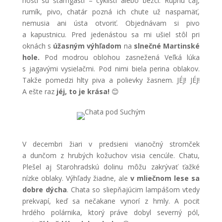
hostí sú štamgasti – cyklisti alebo bežci. Rupnú čaj,
rumík, pivo, chatár pozná ich chute už naspamäť,
nemusia ani ústa otvoriť. Objednávam si pivo
a kapustnicu. Pred jedenástou sa mi ušiel stôl pri
oknách s
úžasným výhľadom
na
slnečné Martinské
hole.
Pod modrou oblohou zasnežená Veľká lúka
s jagavými vysielačmi. Pod nimi biela perina oblakov.
Takže pomedzi hlty piva a polievky žasnem. JÉJ! JÉJ!
A ešte raz
jéj, to je krása!
😊
V decembri žiari v predsieni vianočný stromček
a dunčom z hrubých kožuchov visia cencúle. Chatu,
Plešel aj Starohradskú dolinu môžu zakrývať ťažké
nízke oblaky. Výhľady žiadne, ale
v mliečnom lese sa
dobre dýcha
. Chata so sliepňajúcim lampášom vtedy
prekvapí, keď sa nečakane vynorí z hmly. A pocit
hrdého polárnika, ktorý práve dobyl severný pól,