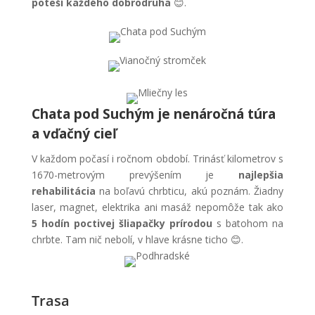
poteší každého dobrodruha
😊.
Chata pod Suchým je nenáročná túra
a vďačný cieľ
V každom počasí i ročnom období. Trinásť kilometrov s
1670-metrovým prevýšením je
najlepšia
rehabilitácia
na boľavú chrbticu, akú poznám. Žiadny
laser, magnet, elektrika ani masáž nepomôže tak ako
5 hodín poctivej šliapačky prírodou
s batohom na
chrbte. Tam nič nebolí, v hlave krásne ticho 😊.
Trasa