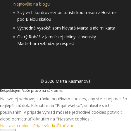
Najnovšie na blogu
Sivý vrch kontroverznou turistickou trasou z Horárne
pod Bielou skalou
Východná Vysoká: som hlavatá Marta a ide mi karta
Ostrý Roháč z Jamníckej doliny: slovenský
Matterhorn vzbudzuje rešpekt
© 2026 Marta Kasmanová
Rešpektujem Vaše právo na súkromie.
Na svojej webovej stránke používam cookies, aby ste z nej mali čo
najlepší zážitok. Kliknutím na “Prijať všetko”, súhlasíte s ich
používaním. V prípade výhrad môžete jednotlivé cookies potvrdiť
alebo odmietnuť kliknutím na "Nastaviť cookies".
Nastaviť cookies
Prijať všetko
Čítať viac