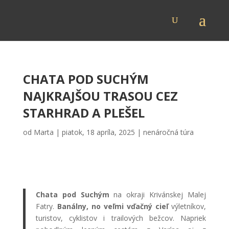
CHATA POD SUCHÝM
NAJKRAJŠOU TRASOU CEZ
STARHRAD A PLEŠEL
od
Marta
|
piatok, 18 apríla, 2025
|
nenáročná túra
Chata pod Suchým
na okraji Krivánskej Malej
Fatry.
Banálny, no veľmi vďačný cieľ
výletníkov,
turistov, cyklistov i trailových bežcov. Napriek