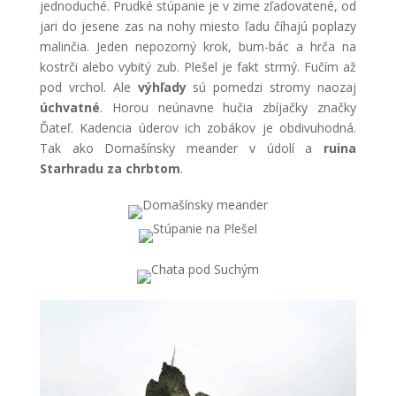
jednoduché. Prudké stúpanie je v zime zľadovatené, od
jari do jesene zas na nohy miesto ľadu číhajú poplazy
malinčia. Jeden nepozorný krok, bum-bác a hrča na
kostrči alebo vybitý zub. Plešel je fakt strmý. Fučím až
pod vrchol. Ale
výhľady
sú pomedzi stromy naozaj
úchvatné
. Horou neúnavne hučia zbíjačky značky
Ďateľ. Kadencia úderov ich zobákov je obdivuhodná.
Tak ako Domašínsky meander v údolí a
ruina
Starhradu za chrbtom
.